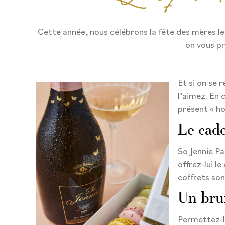
Cette année, nous célébrons la fête des mères le
on vous pr
Et si on se 
l’aimez. En 
présent « h
Le cad
So Jennie Pa
offrez-lui l
coffrets son
Un bru
Permettez-lu