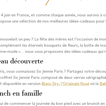
 4 juin en France, et comme chaque année, nous aurons à co
opose une sélection de nos meilleures idées-cadeaux pour 
renouvelait un peu ? La fête des mères est l’occasion de mo
complément les éternels bouquets de fleurs, la boîte de ma
ome-made »… nous vous proposons des idées cadeaux qui re
eau découverte
ris, vous connaissez So Jennie Paris ? Partagez votre déco
e coffret So Jennie Paris composé de deux verres sérigraphiés
t disponible en version
Blanc Dry
,
l’Originale Rosé
où la
Bab
nch en famille
i de commencer la journée du bon pied avec un brunch en f