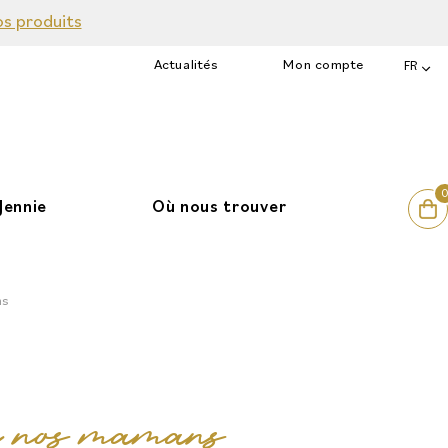
os produits
Actualités
Mon compte
FR
Jennie
Où nous trouver
ns
r nos mamans