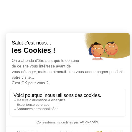
So Jennie Paris
0% alcool, 100% bien-être, So Jennie Paris vous
accompagne à chaque instant de votre vie. A la table
d’un restaurant Parisien ou lors d’un vol à l’autre
bout du monde, réalisez vos envies autour d’un
verre de So Jennie Paris.